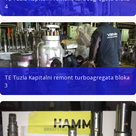
4
TE Tuzla Kapitalni remont turboagregata bloka
3