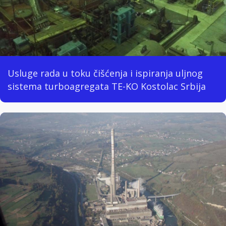
Usluge rada u toku čišćenja i ispiranja uljnog
sistema turboagregata TE-KO Kostolac Srbija