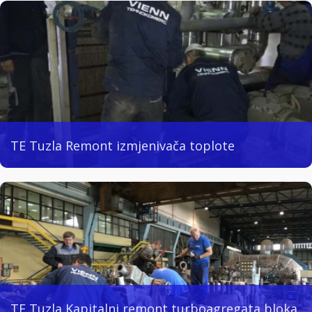
TE Tuzla Remont izmjenivača toplote
TE Tuzla Kapitalni remont turboagregata bloka