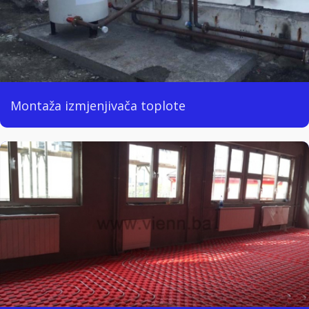
Montaža izmjenjivača toplote