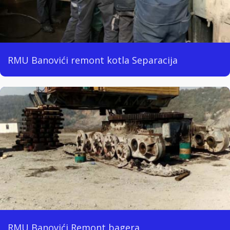
RMU Banovići remont kotla Separacija
RMU Banovići Remont bagera