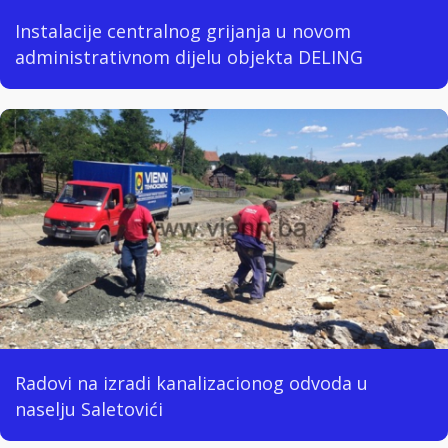
Instalacije centralnog grijanja u novom
administrativnom dijelu objekta DELING
Radovi na izradi kanalizacionog odvoda u
naselju Saletovići