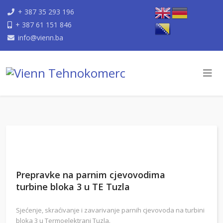
+ 387 35 293 196
+ 387 61 151 846
info@vienn.ba
Prepravke na parnim cjevovodima
turbine bloka 3 u TE Tuzla
Sjećenje, skraćivanje i zavarivanje parnih cjevovoda na turbini
bloka 3 u Termoelektrani Tuzla.