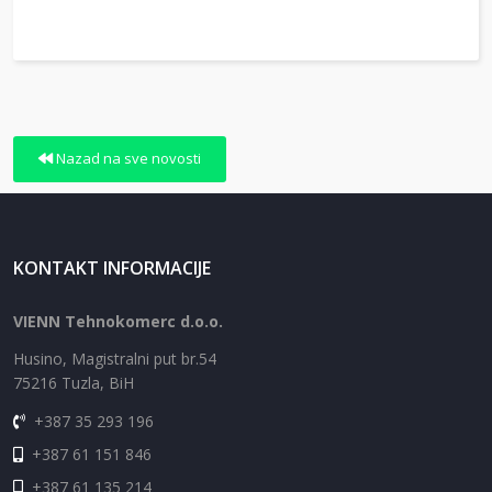
Nazad na sve novosti
KONTAKT INFORMACIJE
VIENN Tehnokomerc d.o.o.
Husino, Magistralni put br.54
75216 Tuzla, BiH
+387 35 293 196
+387 61 151 846
+387 61 135 214