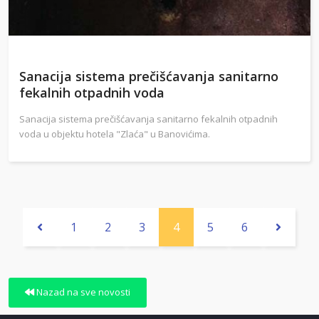
Sanacija sistema prečišćavanja sanitarno
fekalnih otpadnih voda
Sanacija sistema prečišćavanja sanitarno fekalnih otpadnih
voda u objektu hotela "Zlaća" u Banovićima.
1
2
3
4
5
6
Nazad na sve novosti