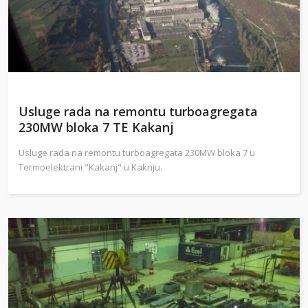
Usluge rada na remontu turboagregata
230MW bloka 7 TE Kakanj
Usluge rada na remontu turboagregata 230MW bloka 7 u
Termoelektrani "Kakanj" u Kaknju.