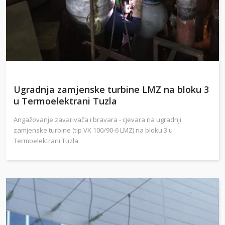
Ugradnja zamjenske turbine LMZ na bloku 3
u Termoelektrani Tuzla
Angažovanje zavarivača i bravara - cjevara na ugradnji
zamjenske turbine (tip VK 100/90-6 LMZ) na bloku 3 u
Termoelektrani Tuzla.