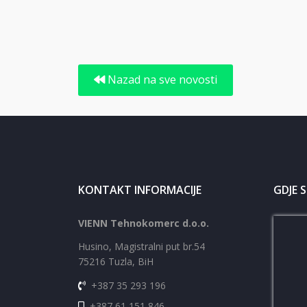
Nazad na sve novosti
KONTAKT INFORMACIJE
GDJE 
VIENN Tehnokomerc d.o.o.
Husino, Magistralni put br.54
75216 Tuzla, BiH
+387 35 293 196
+387 61 151 846