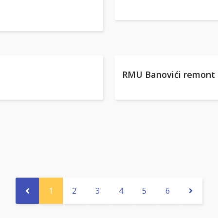
RMU Banovići remont 
1
2
3
4
5
6