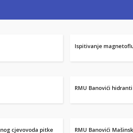
Ispitivanje magnetof
RMU Banovići hidranti
lnog cjevovoda pitke
RMU Banovići Mašinsk