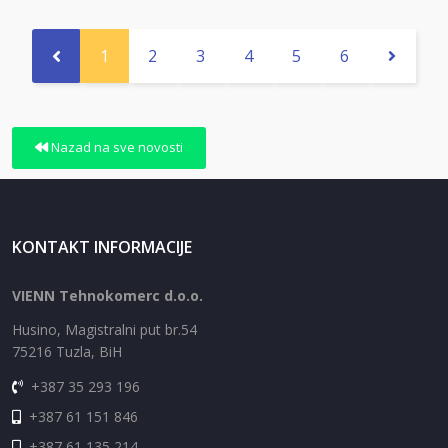
1
2
3
4
5
6
Nazad na sve novosti
KONTAKT INFORMACIJE
VIENN Tehnokomerc d.o.o.
Husino, Magistralni put br.54
75216 Tuzla, BiH
+387 35 293 196
+387 61 151 846
+387 61 135 214