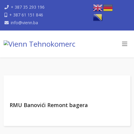
+ 387 35 293 196
+ 387 61 151 846
info@vienn.ba
RMU Banovići Remont bagera