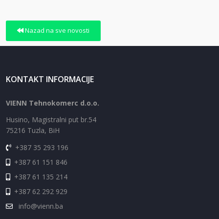
Nazad na sve novosti
KONTAKT INFORMACIJE
VIENN Tehnokomerc d.o.o.
Husino, Magistralni put br.54
75216 Tuzla, BiH
+387 35 293 196
+387 61 151 846
+387 61 135 214
+387 62 292 929
info@vienn.ba