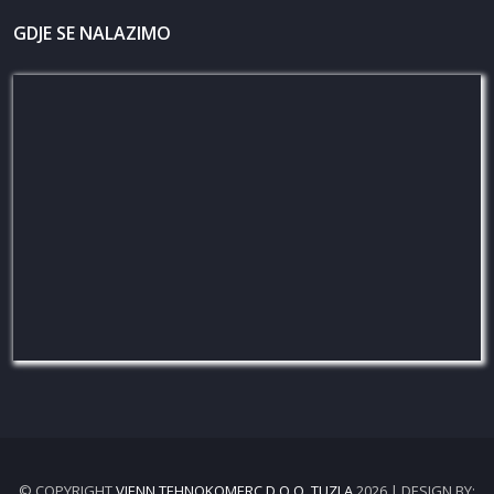
GDJE SE NALAZIMO
© COPYRIGHT
VIENN TEHNOKOMERC D.O.O. TUZLA
2026 | DESIGN BY: