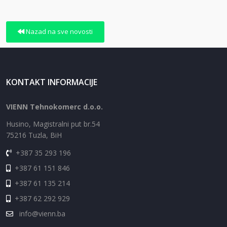
Nazad na sve novosti
KONTAKT INFORMACIJE
VIENN Tehnokomerc d.o.o.
Husino, Magistralni put br.54
75216 Tuzla, BiH
+387 35 293 196
+387 61 151 846
+387 61 135 214
+387 62 292 929
info@vienn.ba