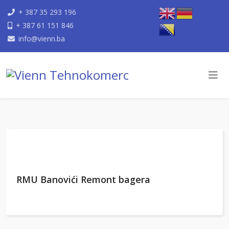
+ 387 35 293 196
+ 387 61 151 846
info@vienn.ba
RMU Banovići Remont bagera