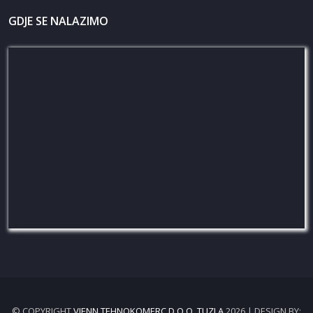
GDJE SE NALAZIMO
© COPYRIGHT
VIENN TEHNOKOMERC D.O.O. TUZLA
2026 | DESIGN BY: