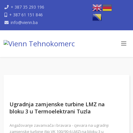
+ 387 35 293 196
+ 387 61 151 846
info@vienn.ba
Ugradnja zamjenske turbine LMZ na
bloku 3 u Termoelektrani Tuzla
Angažovanje zavarivača i bravara - cjevara na ugradnji
zamjenske turbine (tip VK 100/90-6 LMZ) na bloku 3 u