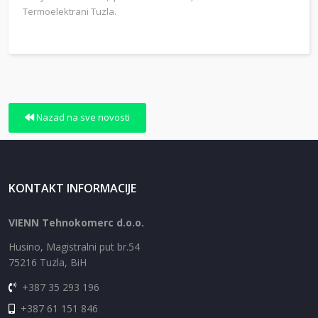
Termoelektrani Tuzla.
Nazad na sve novosti
KONTAKT INFORMACIJE
VIENN Tehnokomerc d.o.o.
Husino, Magistralni put br.54
75216 Tuzla, BiH
+387 35 293 196
+387 61 151 846